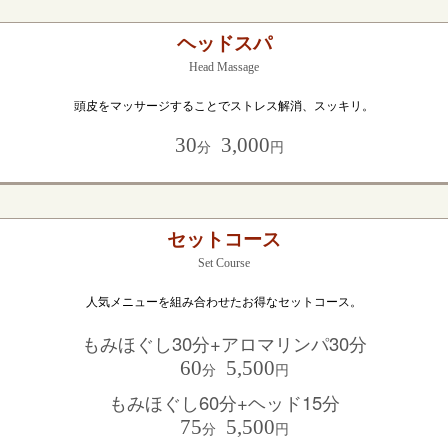
ヘッドスパ
Head Massage
頭皮をマッサージすることでストレス解消、スッキリ。
30
3,000
分
円
セットコース
Set Course
人気メニューを組み合わせたお得なセットコース。
もみほぐし30分+アロマリンパ30分
60
5,500
分
円
もみほぐし60分+ヘッド15分
75
5,500
分
円