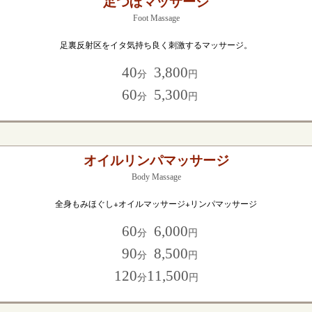
足つぼマッサージ
Foot Massage
足裏反射区をイタ気持ち良く刺激するマッサージ。
40
3,800
分
円
60
5,300
分
円
オイルリンパマッサージ
Body Massage
全身もみほぐし+オイルマッサージ+リンパマッサージ
60
6,000
分
円
90
8,500
分
円
120
11,500
分
円