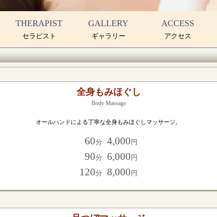
THERAPIST
GALLERY
ACCESS
セラピスト
ギャラリー
アクセス
全身もみほぐし
Body Massage
オールハンドによる丁寧な全身もみほぐしマッサージ。
60
4,000
分
円
90
6,000
分
円
120
8,000
分
円